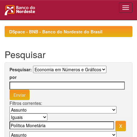
Skip
navigation
DSpace - BNB - Banco do Nordeste do Brasil
Pesquisar
Pesquisar:
por
Filtros correntes: