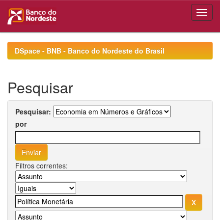
Skip
navigation
DSpace - BNB - Banco do Nordeste do Brasil
Pesquisar
Pesquisar:
por
Filtros correntes: