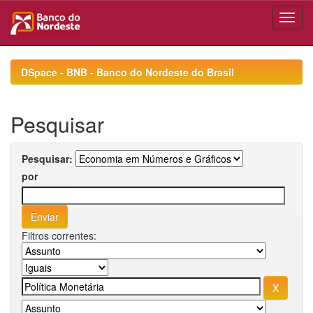
Skip
navigation
DSpace - BNB - Banco do Nordeste do Brasil
Pesquisar
Pesquisar:
por
Filtros correntes: