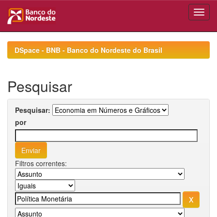
Skip
navigation
DSpace - BNB - Banco do Nordeste do Brasil
Pesquisar
Pesquisar:
por
Filtros correntes: