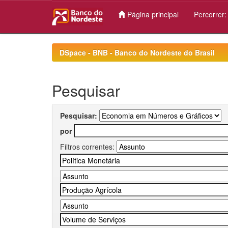
Página principal
Percorrer
Skip
navigation
DSpace - BNB - Banco do Nordeste do Brasil
Pesquisar
Pesquisar:
por
Filtros correntes: