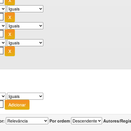
or:
Por ordem
Autores/Regi