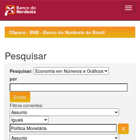
Skip
navigation
DSpace - BNB - Banco do Nordeste do Brasil
Pesquisar
Pesquisar:
por
Filtros correntes: