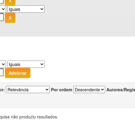
or:
Por ordem
Autores/Regi
quisa não produziu resultados.