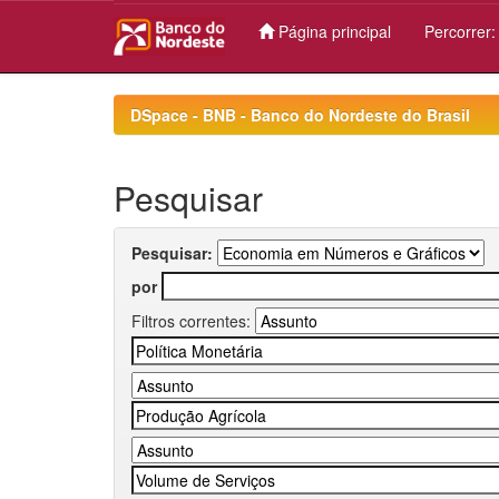
Página principal
Percorrer
Skip
navigation
DSpace - BNB - Banco do Nordeste do Brasil
Pesquisar
Pesquisar:
por
Filtros correntes: