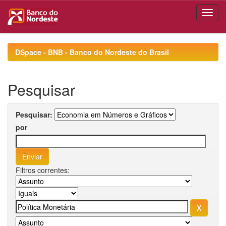
Skip
navigation
DSpace - BNB - Banco do Nordeste do Brasil
Pesquisar
Pesquisar:
por
Filtros correntes: