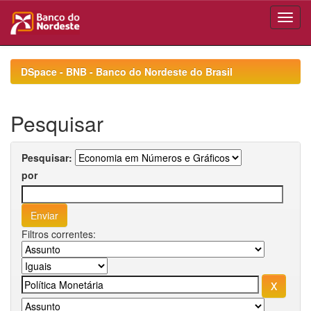
Skip
navigation
DSpace - BNB - Banco do Nordeste do Brasil
Pesquisar
Pesquisar:
por
Filtros correntes: