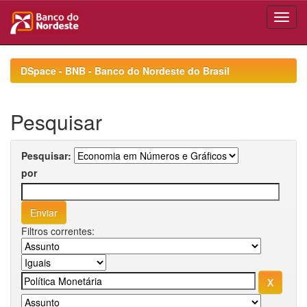
Skip
navigation
DSpace - BNB - Banco do Nordeste do Brasil
Pesquisar
Pesquisar:
por
Filtros correntes: