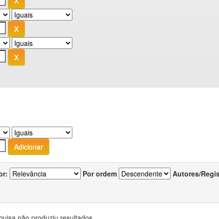
or:
Por ordem
Autores/Regi
quisa não produziu resultados.