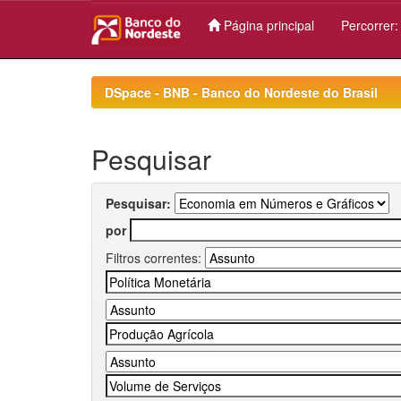
Página principal
Percorrer
Skip
navigation
DSpace - BNB - Banco do Nordeste do Brasil
Pesquisar
Pesquisar:
por
Filtros correntes: