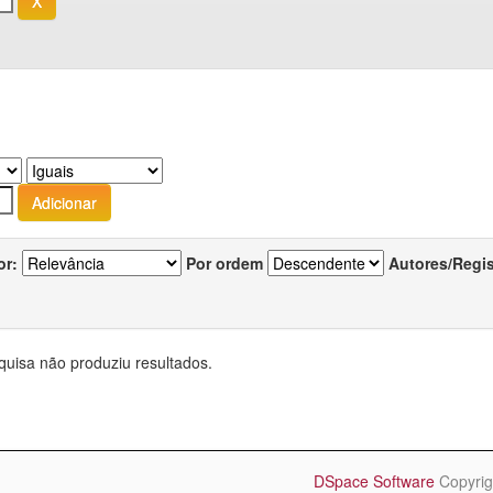
or:
Por ordem
Autores/Regi
quisa não produziu resultados.
DSpace Software
Copyrig