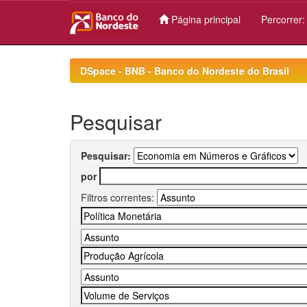
Página principal
Percorrer
Skip
navigation
DSpace - BNB - Banco do Nordeste do Brasil
Pesquisar
Pesquisar:
por
Filtros correntes: