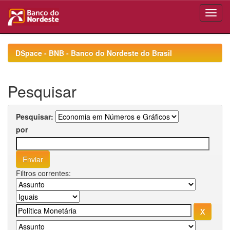
Skip
navigation
DSpace - BNB - Banco do Nordeste do Brasil
Pesquisar
Pesquisar:
por
Filtros correntes: