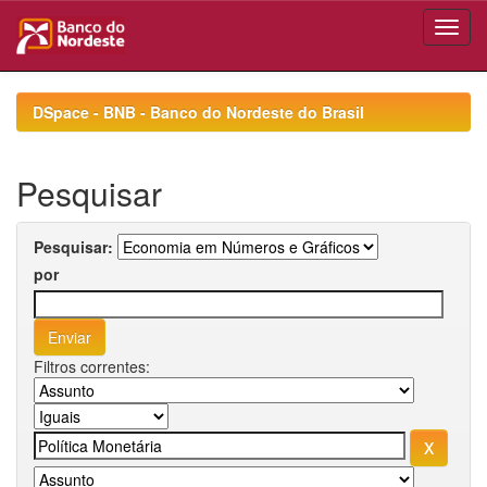
Skip
navigation
DSpace - BNB - Banco do Nordeste do Brasil
Pesquisar
Pesquisar:
por
Filtros correntes: