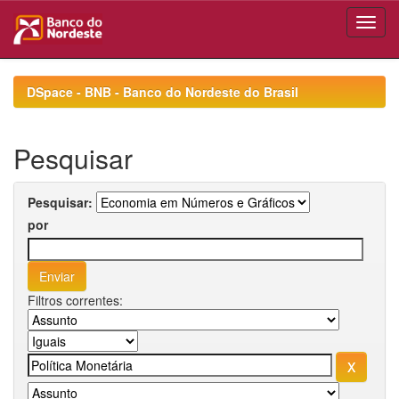
Skip
navigation
DSpace - BNB - Banco do Nordeste do Brasil
Pesquisar
Pesquisar:
por
Filtros correntes: