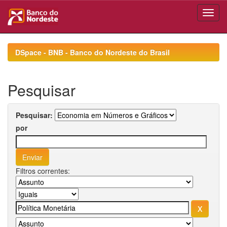
Skip
navigation
DSpace - BNB - Banco do Nordeste do Brasil
Pesquisar
Pesquisar:
por
Filtros correntes: