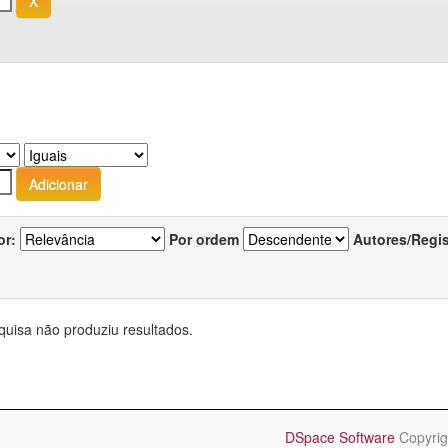
or:
Por ordem
Autores/Regi
quisa não produziu resultados.
DSpace Software
Copyrig