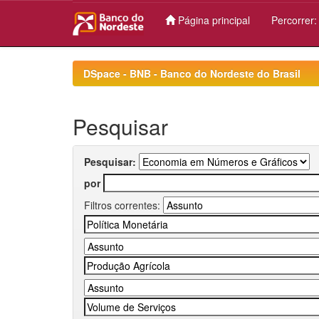
Página principal
Percorrer
Skip
navigation
DSpace - BNB - Banco do Nordeste do Brasil
Pesquisar
Pesquisar:
por
Filtros correntes: