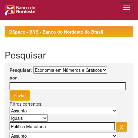
Skip
navigation
DSpace - BNB - Banco do Nordeste do Brasil
Pesquisar
Pesquisar:
por
Filtros correntes: