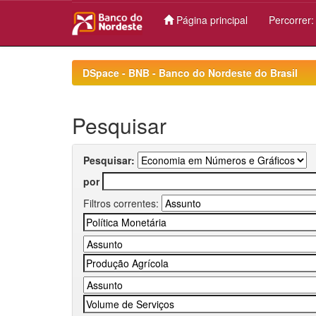
Página principal
Percorrer
Skip
navigation
DSpace - BNB - Banco do Nordeste do Brasil
Pesquisar
Pesquisar:
por
Filtros correntes: