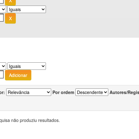
or:
Por ordem
Autores/Regi
quisa não produziu resultados.