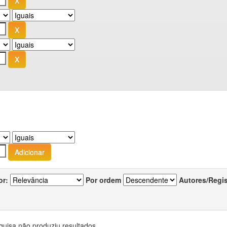
or:
Por ordem
Autores/Regi
quisa não produziu resultados.