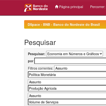
Página principal
Percorrer
Skip
navigation
DSpace - BNB - Banco do Nordeste do Brasil
Pesquisar
Pesquisar:
por
Filtros correntes: