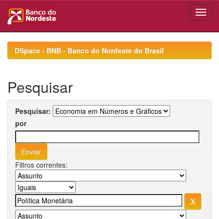
Skip
navigation
DSpace - BNB - Banco do Nordeste do Brasil
Pesquisar
Pesquisar:
por
Filtros correntes: