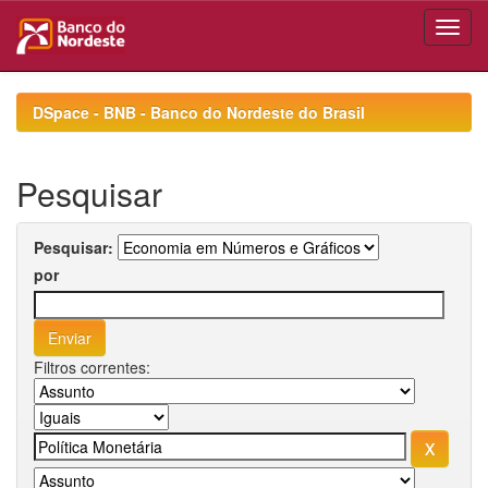
Skip
navigation
DSpace - BNB - Banco do Nordeste do Brasil
Pesquisar
Pesquisar:
por
Filtros correntes: