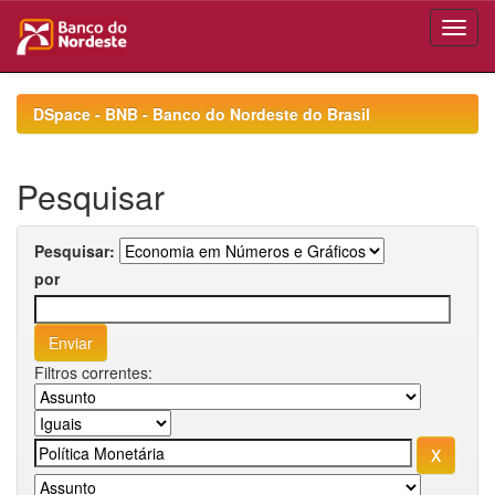
Skip
navigation
DSpace - BNB - Banco do Nordeste do Brasil
Pesquisar
Pesquisar:
por
Filtros correntes: