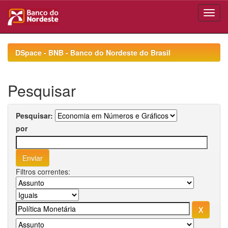
Skip
navigation
DSpace - BNB - Banco do Nordeste do Brasil
Pesquisar
Pesquisar:
por
Filtros correntes: