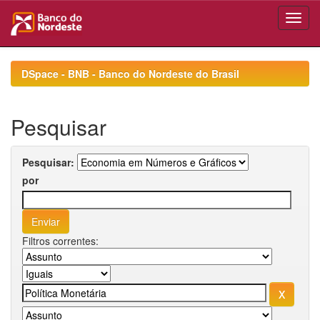
Skip
navigation
DSpace - BNB - Banco do Nordeste do Brasil
Pesquisar
Pesquisar:
por
Filtros correntes: