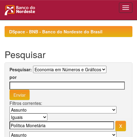
Skip
navigation
DSpace - BNB - Banco do Nordeste do Brasil
Pesquisar
Pesquisar:
por
Filtros correntes: