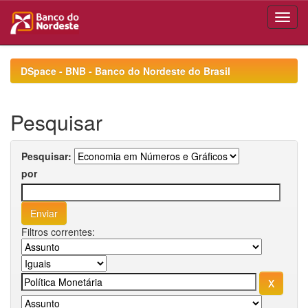
Skip
navigation
DSpace - BNB - Banco do Nordeste do Brasil
Pesquisar
Pesquisar:
por
Filtros correntes: