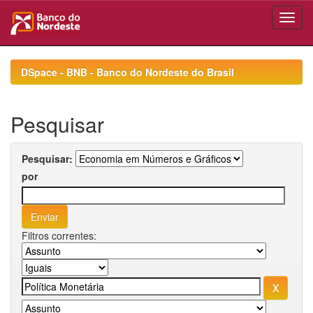
Skip
navigation
DSpace - BNB - Banco do Nordeste do Brasil
Pesquisar
Pesquisar:
por
Filtros correntes: