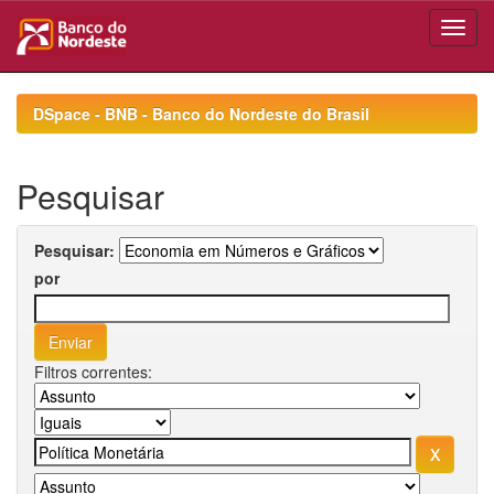
Skip
navigation
DSpace - BNB - Banco do Nordeste do Brasil
Pesquisar
Pesquisar:
por
Filtros correntes: