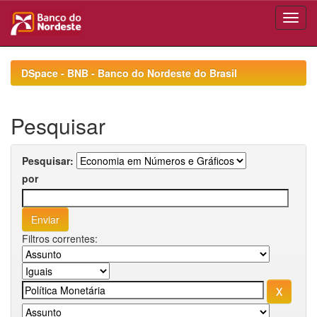
Skip
navigation
DSpace - BNB - Banco do Nordeste do Brasil
Pesquisar
Pesquisar:
por
Filtros correntes: