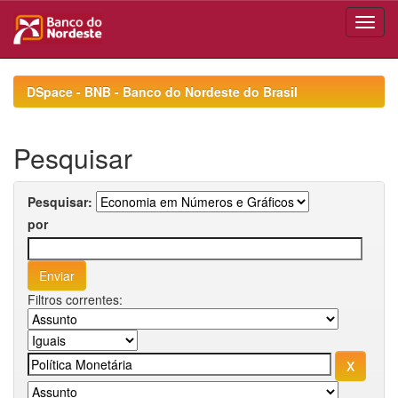
Skip
navigation
DSpace - BNB - Banco do Nordeste do Brasil
Pesquisar
Pesquisar:
por
Filtros correntes: