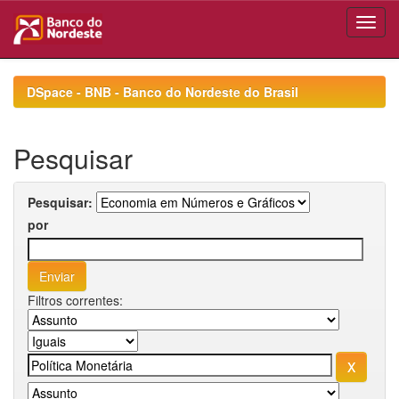
Skip
navigation
DSpace - BNB - Banco do Nordeste do Brasil
Pesquisar
Pesquisar:
por
Filtros correntes: