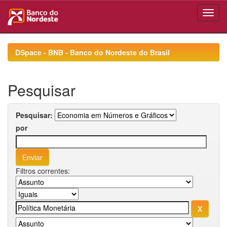
Skip
navigation
DSpace - BNB - Banco do Nordeste do Brasil
Pesquisar
Pesquisar:
por
Filtros correntes: