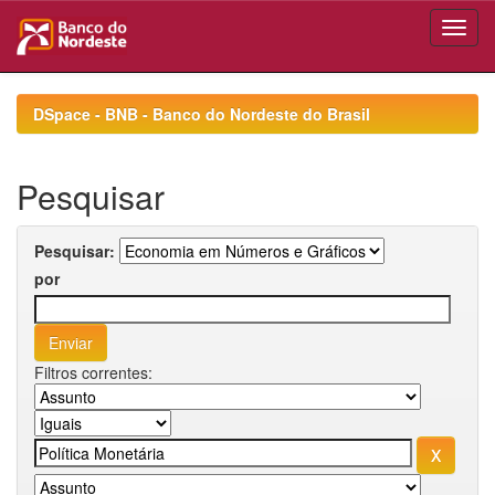
Skip
navigation
DSpace - BNB - Banco do Nordeste do Brasil
Pesquisar
Pesquisar:
por
Filtros correntes: