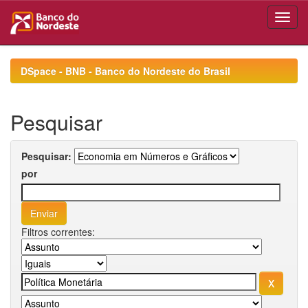
Skip
navigation
DSpace - BNB - Banco do Nordeste do Brasil
Pesquisar
Pesquisar:
por
Filtros correntes: