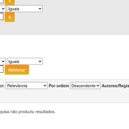
or:
Por ordem
Autores/Regi
quisa não produziu resultados.