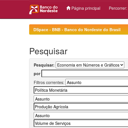
Página principal
Percorrer
Skip
navigation
DSpace - BNB - Banco do Nordeste do Brasil
Pesquisar
Pesquisar:
por
Filtros correntes: