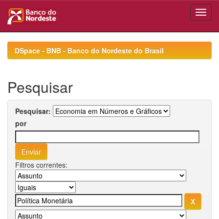
Skip
navigation
DSpace - BNB - Banco do Nordeste do Brasil
Pesquisar
Pesquisar:
por
Filtros correntes: