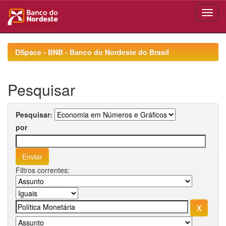
Skip
navigation
DSpace - BNB - Banco do Nordeste do Brasil
Pesquisar
Pesquisar:
por
Filtros correntes: