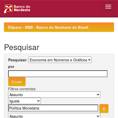
Skip
navigation
DSpace - BNB - Banco do Nordeste do Brasil
Pesquisar
Pesquisar:
por
Filtros correntes: