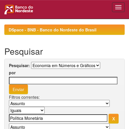
Skip
navigation
DSpace - BNB - Banco do Nordeste do Brasil
Pesquisar
Pesquisar:
por
Filtros correntes: