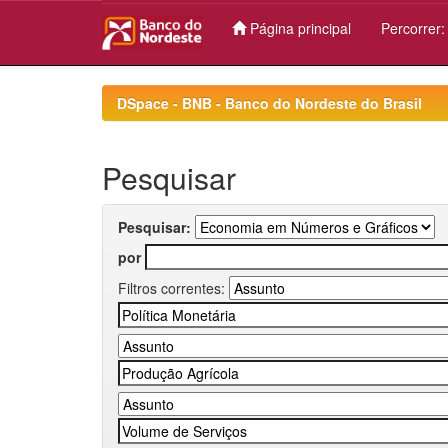
Página principal
Percorrer
Skip
navigation
DSpace - BNB - Banco do Nordeste do Brasil
Pesquisar
Pesquisar:
por
Filtros correntes: