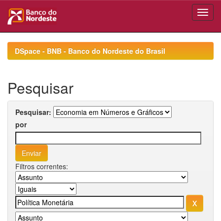
Skip
navigation
DSpace - BNB - Banco do Nordeste do Brasil
Pesquisar
Pesquisar:
por
Filtros correntes: