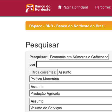
Página principal
Percorrer
Skip
navigation
DSpace - BNB - Banco do Nordeste do Brasil
Pesquisar
Pesquisar:
por
Filtros correntes: