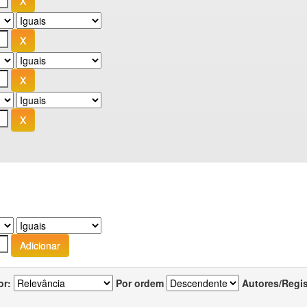
or:
Por ordem
Autores/Regi