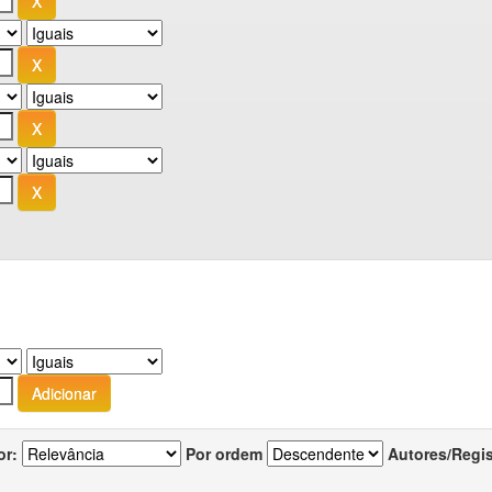
or:
Por ordem
Autores/Regi