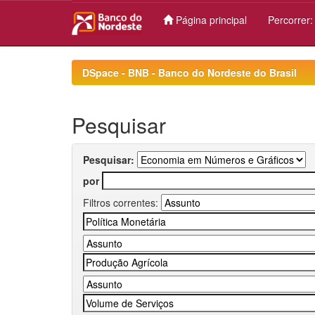
Página principal
Percorrer
Skip
navigation
DSpace - BNB - Banco do Nordeste do Brasil
Pesquisar
Pesquisar:
por
Filtros correntes: