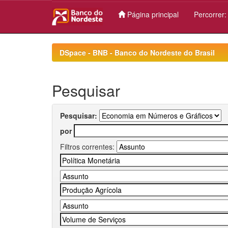
Página principal
Percorrer
Skip
navigation
DSpace - BNB - Banco do Nordeste do Brasil
Pesquisar
Pesquisar:
por
Filtros correntes: