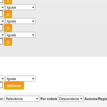
or:
Por ordem
Autores/Regi