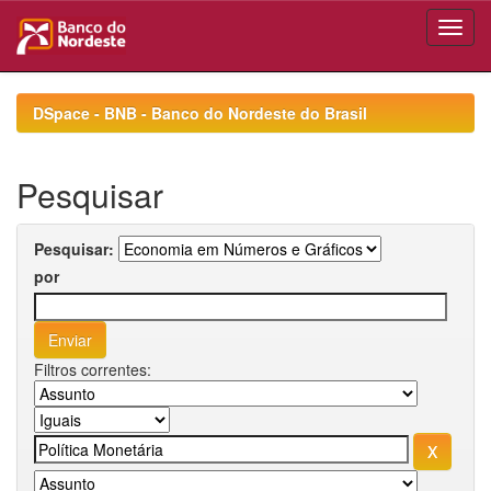
Skip
navigation
DSpace - BNB - Banco do Nordeste do Brasil
Pesquisar
Pesquisar:
por
Filtros correntes: