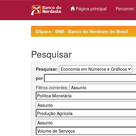
Página principal
Percorrer
Skip
navigation
DSpace - BNB - Banco do Nordeste do Brasil
Pesquisar
Pesquisar:
por
Filtros correntes: