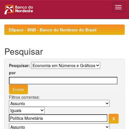
Skip
navigation
DSpace - BNB - Banco do Nordeste do Brasil
Pesquisar
Pesquisar:
por
Filtros correntes: