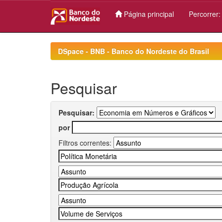
Página principal
Percorrer
Skip
navigation
DSpace - BNB - Banco do Nordeste do Brasil
Pesquisar
Pesquisar:
por
Filtros correntes: