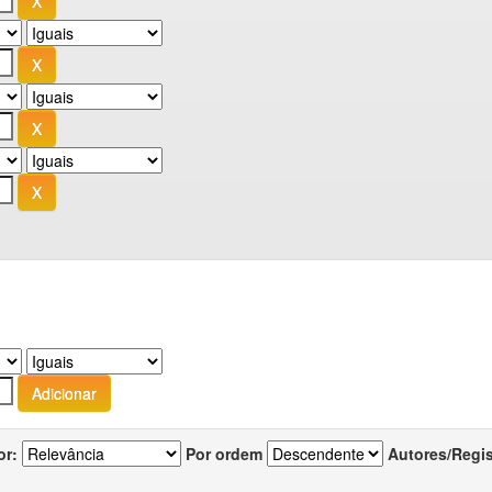
or:
Por ordem
Autores/Regi