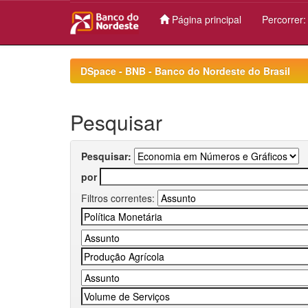
Página principal
Percorrer
Skip
navigation
DSpace - BNB - Banco do Nordeste do Brasil
Pesquisar
Pesquisar:
por
Filtros correntes: